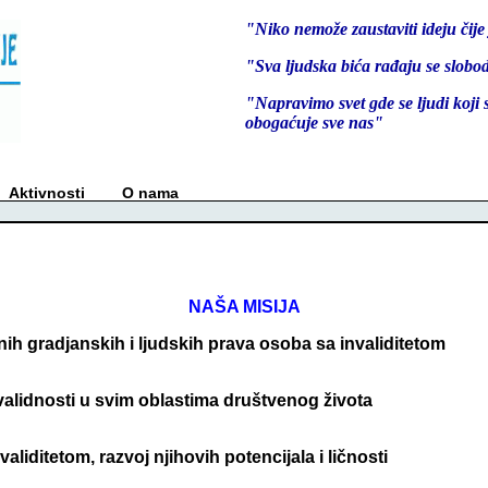
"Niko nemože zaustaviti ideju čije
"Sva ljudska bića rađaju se slobo
"Napravimo svet gde se ljudi koji su 
obogaćuje sve nas"
ktivnosti
O nama
NAŠA MISIJA
ih gradjanskih i ljudskih prava osoba sa invaliditetom
validnosti u svim oblastima društvenog života
liditetom, razvoj njihovih potencijala i ličnosti